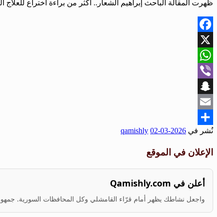
ظهرت المقالة الباحث إبراهيم الشعار.. أكثر من براءة اختراع للعلاج ا
Facebook
X
WhatsApp
Viber
Snapchat
Email
نُشر في
2026-03-02
qamishly
Share
الإعلان في الموقع
أعلن في Qamishly.com
واجعل نشاطك يظهر أمام قرّاء القامشلي وكل المحافظات السورية. جمهور ف