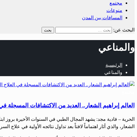
مجتمع
منوعات
المسافات بين المدن
البحث عن:
‏والمناعي
الرئيسية
‏والمناعي
مجتمع
العالم إبراهيم الشعار.. العديد من الاكتشافات المسجلة في 
‏الحرية – فادية مجد: ‏‏يشهد المجال الطبي في السنوات الأخيرة بروز اب
الشعار، والذي أثار اهتماماً لافتاً بعد تداول نتائجه الأولية في علاج ال