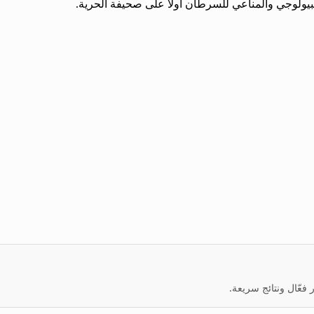
لبيولوجي ‏والمناعي للسرطان أولاً على صحيفة الحرية.
عّال ونتائج سريعة.