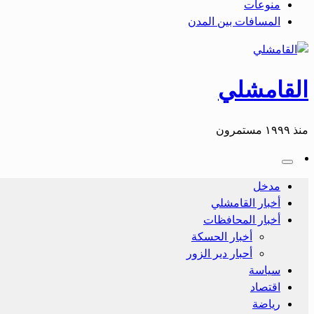
منوعات
المسافات بين المدن
القامشلي
منذ ١٩٩٩ مستمرون
مدخل
أخبار القامشلي
أخبار المحافظات
أخبار الحسكة
أحبار دير الزور
سياسة
اقتصاد
رياضة