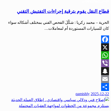
أخبار المحافظات
قطاع النقل يقوم بترقية إجراءات التفتيش التقني
الحرية – محمد زكريا : شكّلَ الفحص الفني بمختلف أشكاله سواء
كان للسيارات المستوردة أم لمعاملات…
Facebook
X
WhatsApp
Viber
Snapchat
Email
نُشر
qamishly
2025-12-22
Share
في