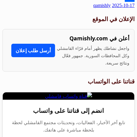
نُشر
qamishly
2025-10-17
Share
في
الإعلان في الموقع
أعلن في Qamishly.com
واجعل نشاطك يظهر أمام قرّاء القامشلي
أرسل طلب إعلان
وكل المحافظات السورية. جمهور فعّال
ونتائج سريعة.
قناتنا على الواتساب
انضم إلى قناتنا على واتساب
تابع آخر الأخبار، الفعاليات، وتحديثات مجتمع القامشلي لحظة
بلحظة مباشرة على هاتفك.