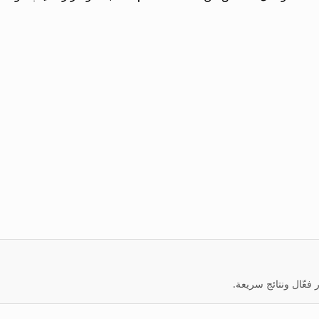
عّال ونتائج سريعة.