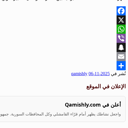
Facebook
X
WhatsApp
Viber
Snapchat
Email
نُشر في
2025-11-06
qamishly
Share
الإعلان في الموقع
أعلن في Qamishly.com
واجعل نشاطك يظهر أمام قرّاء القامشلي وكل المحافظات السورية. جمهور ف