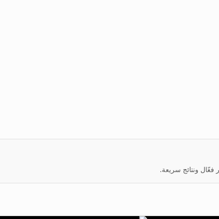
عّال ونتائج سريعة.