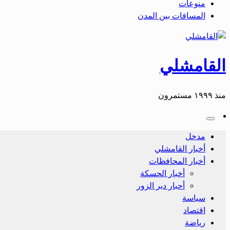
منوعات
المسافات بين المدن
القامشلي
منذ ١٩٩٩ مستمرون
مدخل
أخبار القامشلي
أخبار المحافظات
أخبار الحسكة
أحبار دير الزور
سياسة
اقتصاد
رياضة