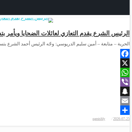
الرئيس الشرع يقدم التعازي لعائلات الضحايا ويأمر 
الحرية – متابعة – أمين سليم الدريوسي: وجّه الرئيس أحمد الشرع بتس
Facebook
X
WhatsApp
Viber
Snapchat
Email
نُشر
qamishly
2026-07-25
Share
في