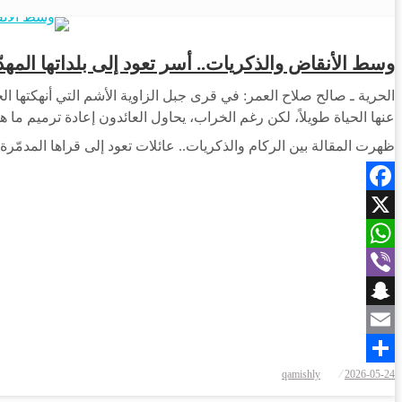
وسط الأنقاض والذكريات.. أسر تعود إلى بلداتها المهدّ
الحرية ـ صالح صلاح العمر: في قرى جبل الزاوية الأشم التي أنهكتها ا
عنها الحياة طويلاً، لكن رغم الخراب، يحاول العائدون إعادة ترميم ما هو
ظهرت المقالة بين الركام والذكريات.. عائلات تعود إلى قراها المدمّرة 
Facebook
X
WhatsApp
Viber
Snapchat
Email
نُشر
qamishly
2026-05-24
Share
في