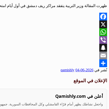
ظهرت المقالة وزير التربية يتفقد مراكز ريف دمشق في أول أيام امتحا
Facebook
X
WhatsApp
Viber
Snapchat
Email
نُشر في
2026-06-04
qamishly
Share
الإعلان في الموقع
أعلن في Qamishly.com
واجعل نشاطك يظهر أمام قرّاء القامشلي وكل المحافظات السورية. جمهور ف