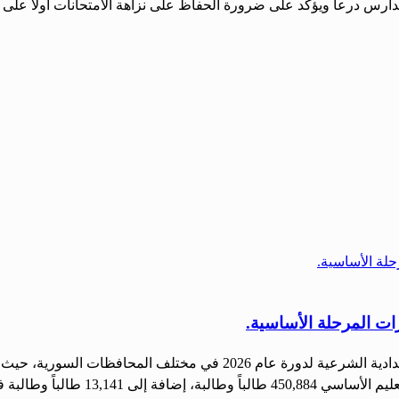
مدارس درعا ويؤكد على ضرورة الحفاظ على نزاهة الامتحانات أولاً على 
رات المرحلة الأساسية.
الحرية- دينا عبد: انطلقت اليوم امتحانات شهادة التعليم الأساسي والإعدادية
عية، موزعين على 2,053 مركزاً […]