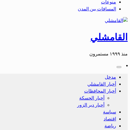
منوعات
المسافات بين المدن
القامشلي
منذ ١٩٩٩ مستمرون
مدخل
أخبار القامشلي
أخبار المحافظات
أخبار الحسكة
أحبار دير الزور
سياسة
اقتصاد
رياضة