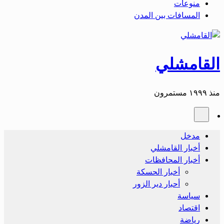
منوعات
المسافات بين المدن
القامشلي
منذ ١٩٩٩ مستمرون
مدخل
أخبار القامشلي
أخبار المحافظات
أخبار الحسكة
أحبار دير الزور
سياسة
اقتصاد
رياضة