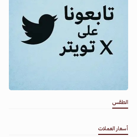
الطقس
طقس القامشلي
أسعار العملات