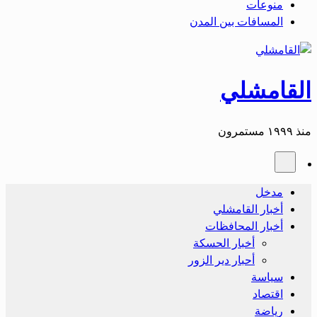
منوعات
المسافات بين المدن
القامشلي
منذ ١٩٩٩ مستمرون
مدخل
أخبار القامشلي
أخبار المحافظات
أخبار الحسكة
أحبار دير الزور
سياسة
اقتصاد
رياضة