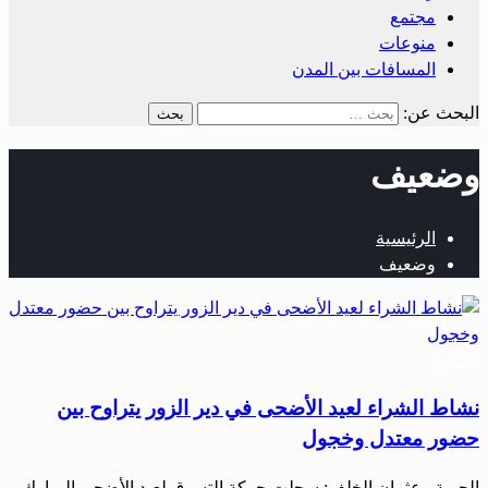
مجتمع
منوعات
المسافات بين المدن
البحث عن:
وضعيف
الرئيسية
وضعيف
مجتمع
نشاط الشراء لعيد الأضحى في دير الزور يتراوح بين
حضور معتدل وخجول
الحرية– عثمان الخلف: سجلت حركة التسوق لعيد الأضحى المبارك