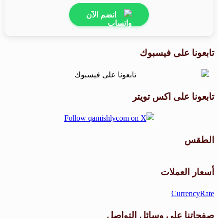
انضم الآن
تابعونا على فيسبوك
تابعونا على اكس تويتر
الطقس
طقس القامشلي
أسعار العملات
CurrencyRate
صفحاتنا على وسائل التواصل