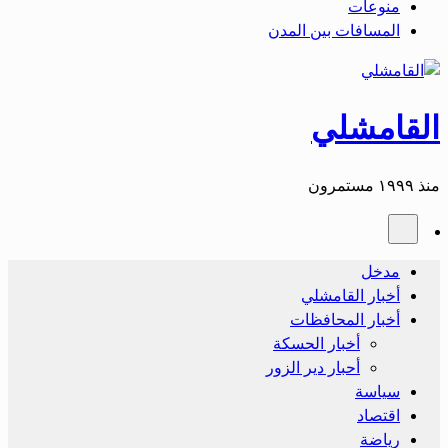
منوعات
المسافات بين المدن
القامشلي
منذ ١٩٩٩ مستمرون
مدخل
أخبار القامشلي
أخبار المحافظات
أخبار الحسكة
أحبار دير الزور
سياسة
اقتصاد
رياضة