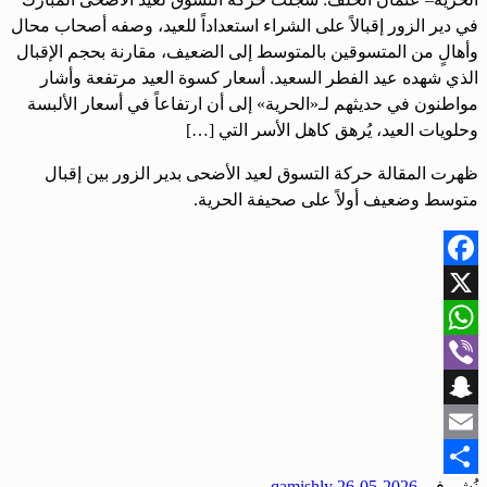
في دير الزور إقبالاً على الشراء استعداداً للعيد، وصفه أصحاب محال
وأهالٍ من المتسوقين بالمتوسط إلى الضعيف، مقارنة بحجم الإقبال
الذي شهده عيد الفطر السعيد. أسعار كسوة العيد مرتفعة وأشار
مواطنون في حديثهم لـ«الحرية» إلى أن ارتفاعاً في أسعار الألبسة
وحلويات العيد، يُرهق كاهل الأسر التي […]
ظهرت المقالة حركة التسوق لعيد الأضحى بدير الزور بين إقبال
متوسط وضعيف أولاً على صحيفة الحرية.
Facebook
X
WhatsApp
Viber
Snapchat
Email
نُشر في
2026-05-26
qamishly