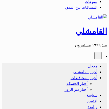
منوعات
المسافات بين المدن
القامشلي
منذ ١٩٩٩ مستمرون
مدخل
أخبار القامشلي
أخبار المحافظات
أخبار الحسكة
أحبار دير الزور
سياسة
اقتصاد
رياضة