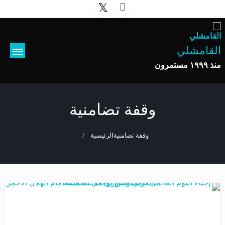
القامشلي
منذ ١٩٩٩ مستمرون
وقفة تضامنية
وقفة تضامنية
الرئيسية