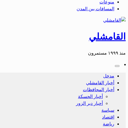
منوعات
المسافات بين المدن
القامشلي
منذ ١٩٩٩ مستمرون
مدخل
أخبار القامشلي
أخبار المحافظات
أخبار الحسكة
أحبار دير الزور
سياسة
اقتصاد
رياضة