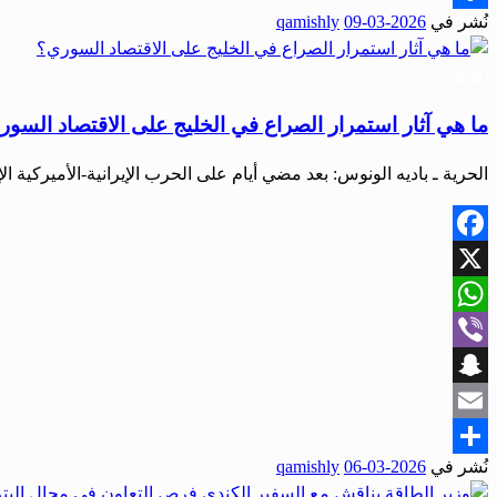
نُشر في
2026-03-09
qamishly
Share
اقتصاد
ما هي آثار استمرار الصراع في الخليج على الاقتصاد السو
الحرية ـ باديه الونوس: بعد مضي أيام على الحرب الإيرانية-الأميركية ال
Facebook
X
WhatsApp
Viber
Snapchat
Email
نُشر في
2026-03-06
qamishly
Share