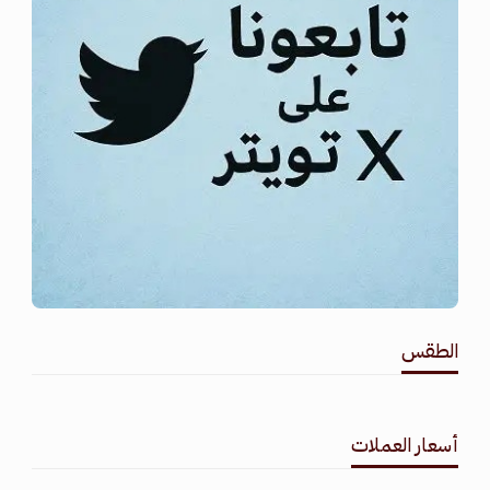
الطقس
طقس القامشلي
أسعار العملات