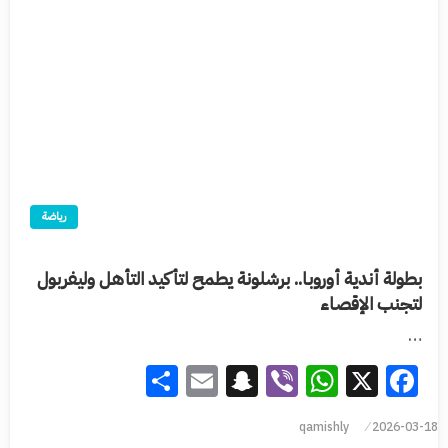
رياضة
بطولة أندية أوروبا.. برشلونة يطمح لتأكيد التأهل وليفربول
لتجنب الإقصاء
…
Share
Snapchat
Email
WhatsApp
Viber
Facebook
X
qamishly
2026-03-18