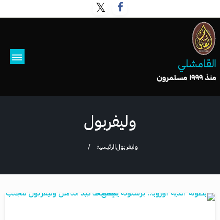
القامشلي
منذ ١٩٩٩ مستمرون
وليفربول
وليفربول
الرئيسية