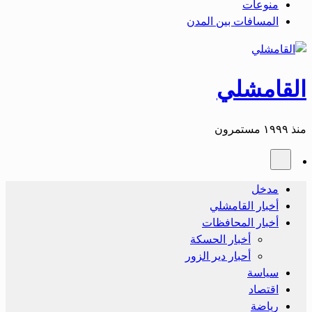
منوعات
المسافات بين المدن
القامشلي
منذ ١٩٩٩ مستمرون
مدخل
أخبار القامشلي
أخبار المحافظات
أخبار الحسكة
أحبار دير الزور
سياسة
اقتصاد
رياضة