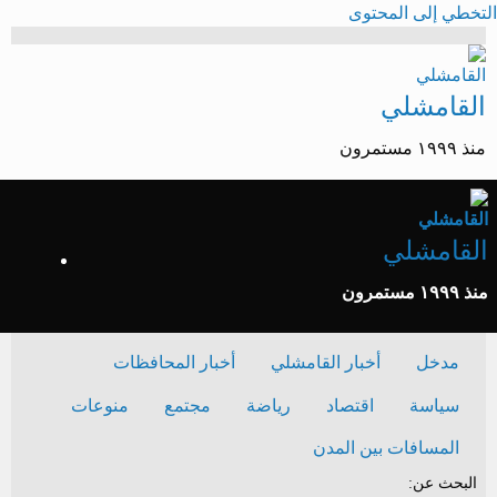
التخطي إلى المحتوى
القامشلي
منذ ١٩٩٩ مستمرون
القامشلي
منذ ١٩٩٩ مستمرون
مدخل
أخبار القامشلي
أخبار المحافظات
سياسة
اقتصاد
رياضة
مجتمع
منوعات
المسافات بين المدن
البحث عن: