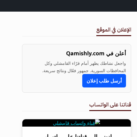
الإعلان في الموقع
أعلن في Qamishly.com
واجعل نشاطك يظهر أمام قرّاء القامشلي وكل
المحافظات السورية. جمهور فعّال ونتائج سريعة.
أرسل طلب إعلان
قناتنا على الواتساب
انضم إلى قناتنا على واتساب