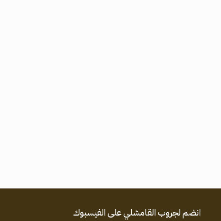
انضم لجروب القامشلي على الفيسبوك