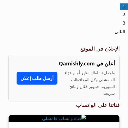
1
2
3
التالي
الإعلان في الموقع
أعلن في Qamishly.com
واجعل نشاطك يظهر أمام قرّاء
أرسل طلب إعلان
القامشلي وكل المحافظات
السورية. جمهور فعّال ونتائج
سريعة.
قناتنا على الواتساب