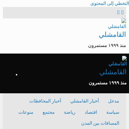
التخطي إلى المحتوى
القامشلي
منذ ١٩٩٩ مستمرون
القامشلي
منذ ١٩٩٩ مستمرون
مدخل
أخبار القامشلي
أخبار المحافظات
سياسة
اقتصاد
رياضة
مجتمع
منوعات
المسافات بين المدن