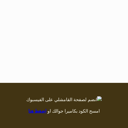
امسح الكود بكاميرا جوالك او
اضغط هنا