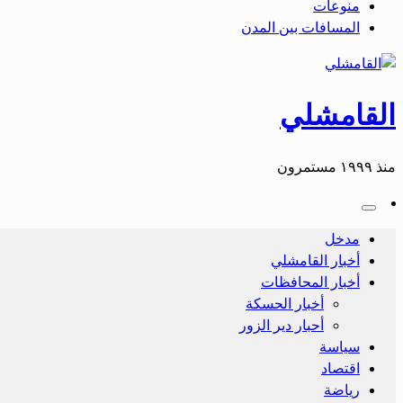
منوعات
المسافات بين المدن
القامشلي
منذ ١٩٩٩ مستمرون
مدخل
أخبار القامشلي
أخبار المحافظات
أخبار الحسكة
أحبار دير الزور
سياسة
اقتصاد
رياضة