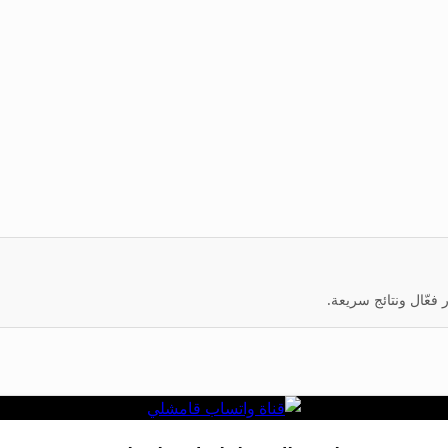
عّال ونتائج سريعة.