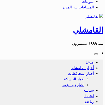
منوعات
المسافات بين المدن
القامشلي
منذ ١٩٩٩ مستمرون
مدخل
أخبار القامشلي
أخبار المحافظات
أخبار الحسكة
أحبار دير الزور
سياسة
اقتصاد
رياضة