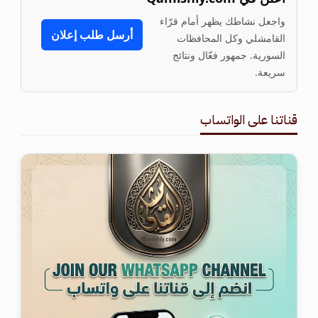
واجعل نشاطك يظهر أمام قرّاء
أرسل طلب إعلان
القامشلي وكل المحافظات
السورية. جمهور فعّال ونتائج
سريعة.
قناتنا على الواتساب