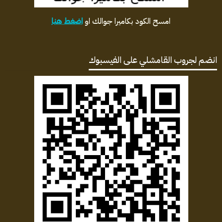
امسح الكود بكاميرا جوالك او
اضغط هنا
انضم لجروب القامشلي على الفيسبوك