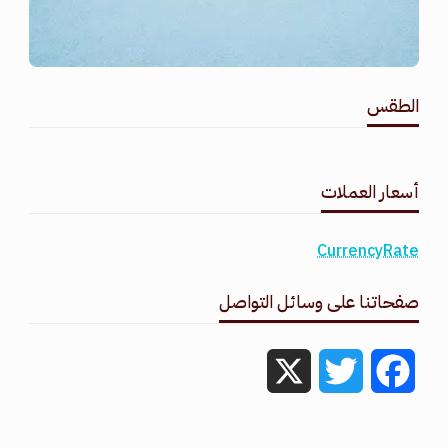
الطقس
طقس القامشلي
أسعار العملات
CurrencyRate
صفحاتنا على وسائل التواصل
X
Twitter
Facebook