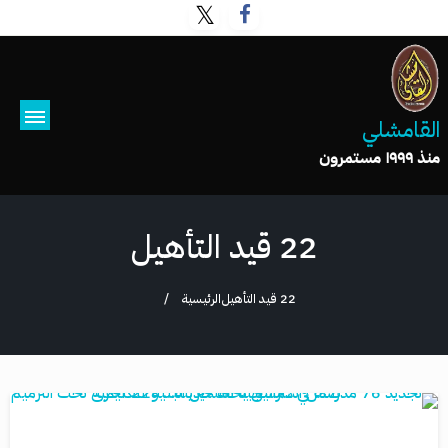
القامشلي
منذ ١٩٩٩ مستمرون
22 قيد التأهيل
22 قيد التأهيل
الرئيسية