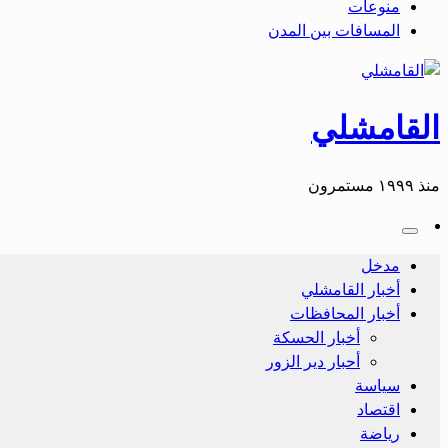
منوعات
المسافات بين المدن
القامشلي
منذ ١٩٩٩ مستمرون
مدخل
أخبار القامشلي
أخبار المحافظات
أخبار الحسكة
أحبار دير الزور
سياسة
اقتصاد
رياضة