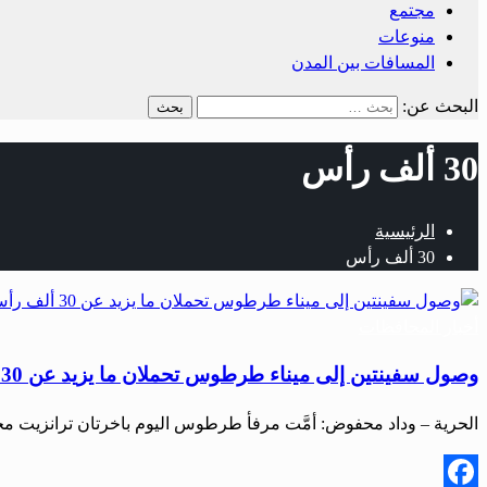
مجتمع
منوعات
المسافات بين المدن
البحث عن:
30 ألف رأس
الرئيسية
30 ألف رأس
أخبار المحافظات
وصول سفينتين إلى ميناء طرطوس تحملان ما يزيد عن 30 ألف رأس ماشية ترانزيت نحو الأردن
الحرية – وداد محفوض: أمَّت مرفأ طرطوس اليوم باخرتان ترانزيت محملتان بأك