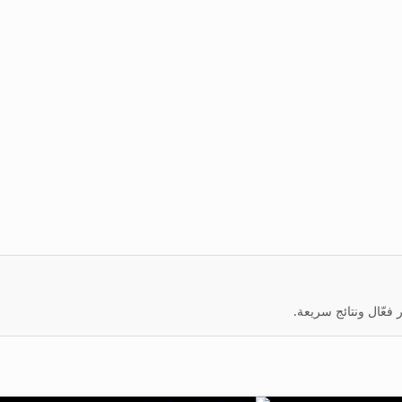
عّال ونتائج سريعة.