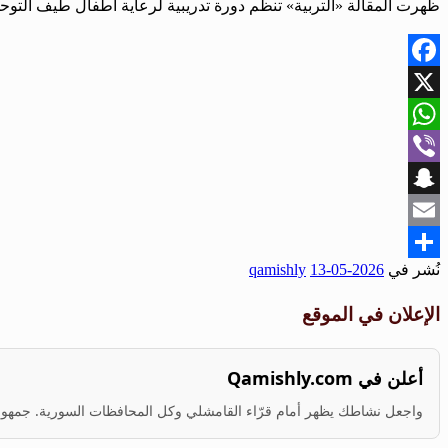
ظهرت المقالة «التربية» تنظم دورة تدريبية لرعاية أطفال طيف التوحد بمشاركة 37 متدرباً أولاً عل
Facebook
X
WhatsApp
Viber
Snapchat
Email
نُشر في
2026-05-13
qamishly
Share
الإعلان في الموقع
أعلن في Qamishly.com
واجعل نشاطك يظهر أمام قرّاء القامشلي وكل المحافظات السورية. جمهور ف