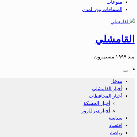
منوعات
المسافات بين المدن
القامشلي
منذ ١٩٩٩ مستمرون
مدخل
أخبار القامشلي
أخبار المحافظات
أخبار الحسكة
أحبار دير الزور
سياسة
اقتصاد
رياضة