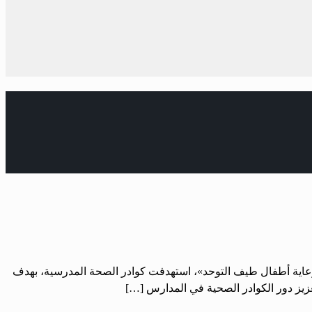
ي رعاية أطفال طيف التوحد»، استهدفت كوادر الصحة المدرسية، بهدف