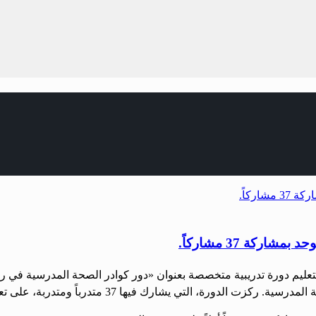
كة 37 مشاركاً.
والتعليم دورة تدريبية متخصصة بعنوان «دور كوادر الصحة المدرسية ف
ها 37 متدرباً ومتدربة، على تعزيز دور الكوادر الصحية في المدارس […]