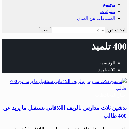
مجتمع
منوعات
المسافات بين المدن
البحث عن:
400 تلميذ
الرئيسية
400 تلميذ
أخبار المحافظات
تدشين ثلاث مدارس بالريف اللاذقاني تستقبل ما يزيد عن
400 طالب
الحرية – سراب علي: افتتحت مديرية التربية باللاذقية ثلاث مدارس