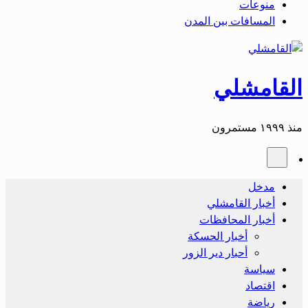
منوعات
المسافات بين المدن
القامشلي
منذ ١٩٩٩ مستمرون
مدخل
أخبار القامشلي
أخبار المحافظات
أخبار الحسكة
أحبار دير الزور
سياسة
اقتصاد
رياضة