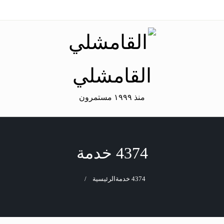
القامشلي
منذ ١٩٩٩ مستمرون
4374 خدمة
4374 خدمة
الرئيسية