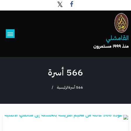
القامشلي
منذ ١٩٩٩ مستمرون
566 أسرة
566 أسرة
الرئيسية