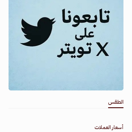
الطقس
طقس القامشلي
أسعار العملات