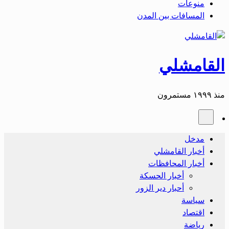
منوعات
المسافات بين المدن
القامشلي
منذ ١٩٩٩ مستمرون
مدخل
أخبار القامشلي
أخبار المحافظات
أخبار الحسكة
أحبار دير الزور
سياسة
اقتصاد
رياضة