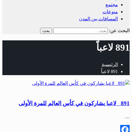
مجتمع
منوعات
المسافات بين المدن
البحث عن:
891 لاعباً
الرئيسية
891 لاعباً
رياضة
891 لاعبا يشاركون في كأس العالم للمرة الأولى
…