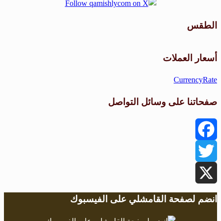
الطقس
طقس القامشلي
أسعار العملات
CurrencyRate
صفحاتنا على وسائل التواصل
Facebook
Twitter
X
انضم لصفحة القامشلي على الفيسبوك