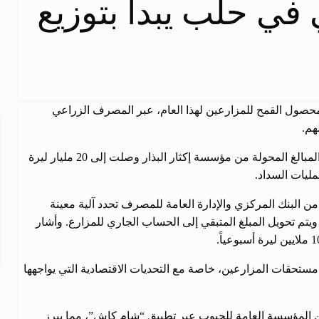
 في حلب يبدأ بتوزيع
حصول القمح للمزارعين لهذا العام، عبر المصرف الزراعي
هم.
أفاد محمد حبو، مدير المصرف الزراعي التعاوني في حلب، بأن المبالغ المحولة من مؤسسة إكثار البذار وصلت إلى 20 مليار ليرة
مليات السداد.
 من البنك المركزي والإدارة العامة للمصرف تحدد آلية معينة
رية لكل فاتورة، ويتم تحويل المبلغ المتبقي إلى الحساب الجاري للمزارع. وأشار
مستحقات المزارعين، خاصة مع التحديات الاقتصادية التي يواجهها
ن المؤسسة العامة للحبوب عبر تطبيق “شام كاش”، مما يبرز