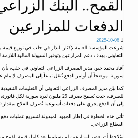
القمح.. البنك الزراعي
الدفعات للمزارعين
نُشر
2025-10-06
في
شرعت المؤسسة العامة لإكثار البذار في حلب في توزيع قيمة م
التعاوني، بهدف دعم المزارعين وتوفير السيولة المالية اللازمة ل
سورية، موضحاً أن أوامر الدفع تُنقل تباعاً إلى المصرف لإتمام ع
كما بيّن مدير المصرف الزراعي التعاوني أن التعليمات التنفيذية
للصرف، حيث يُسمح بصرف 25 مليون ليرة سو
إلى أن الدفع يجري على دفعات أسبوعية تُصرف للفلاح بمقدار 10 ملايين ليرة أسبوعياً.
تأتي هذه الخطوة في إطار الجهود المبذولة لتسريع عمليات دفع 
القطاع الزراعي.
ويُلاحظ أن بعض المزارعين لم يستلموا بعد كامل قيمة القمح م