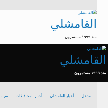
لتخطي
لى
لمحتوى
القامشلي
منذ ١٩٩٩ مستمرون
القامشلي
منذ ١٩٩٩ مستمرون
مدخل
أخبار القامشلي
أخبار المحافظات
سياس