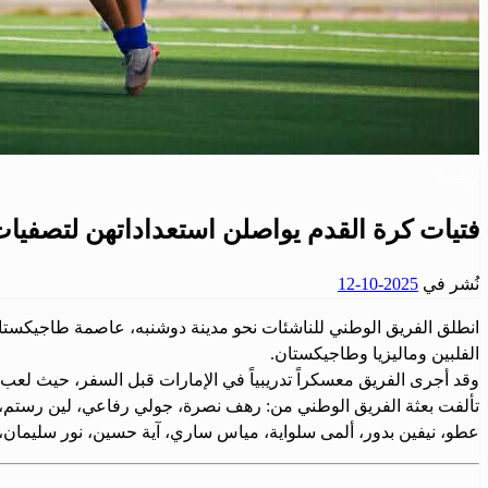
رياضة
فتيات كرة القدم يواصلن استعداداتهن لتصفيات
نُشر في
2025-10-12
انطلق الفريق الوطني للناشئات نحو مدينة دوشنبه، عاصمة طاجيكستان،
الفلبين وماليزيا وطاجيكستان.
وقد أجرى الفريق معسكراً تدريبياً في الإمارات قبل السفر، حيث لعب مباراتين انتهت الأولى بخ
تألفت بعثة الفريق الوطني من: رهف نصرة، جولي رفاعي، لين رستم، 
عطو، نيفين بدور، ألمى سلواية، مياس ساري، آية حسين، نور سليما