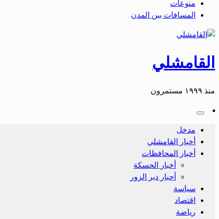
منوعات
المسافات بين المدن
القامشلي
منذ ١٩٩٩ مستمرون
مدخل
أخبار القامشلي
أخبار المحافظات
أخبار الحسكة
أحبار دير الزور
سياسة
اقتصاد
رياضة