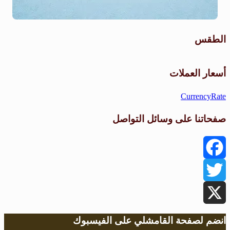
الطقس
طقس القامشلي
أسعار العملات
CurrencyRate
صفحاتنا على وسائل التواصل
Facebook
Twitter
X
انضم لصفحة القامشلي على الفيسبوك