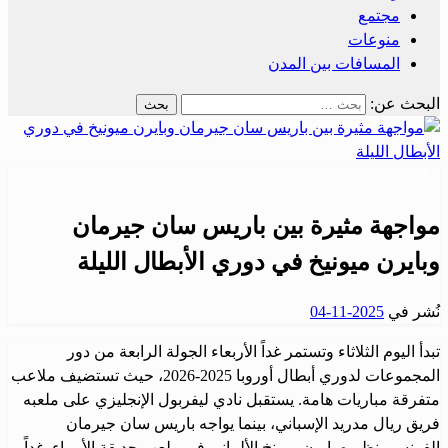
مجتمع
منوعات
المسافات بين المدن
البحث عن:
رياضة
مواجهة مثيرة بين باريس سان جيرمان
وبايرن ميونيخ في دوري الأبطال الليلة
نُشر في
2025-11-04
تبدأ اليوم الثلاثاء وتستمر غداً الأربعاء الجولة الرابعة من دور
المجموعات لدوري أبطال أوروبا 2025-2026، حيث تستضيف ملاعب
متفرقة مباريات هامة. يستقبل نادي ليفربول الإنجليزي على ملعبه
فريق ريال مدريد الإسباني، بينما يواجه باريس سان جيرمان
الفرنسي نظيره بايرن ميونخ الألماني في ملعب حديقة الأمراء. غداً