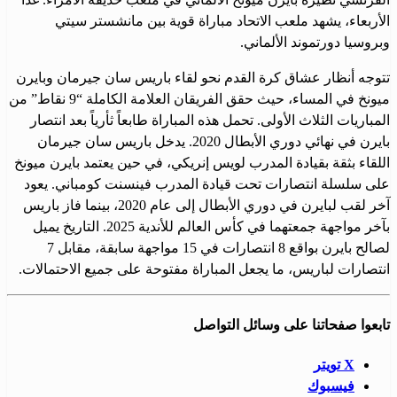
الأربعاء، يشهد ملعب الاتحاد مباراة قوية بين مانشستر سيتي
وبروسيا دورتموند الألماني.
تتوجه أنظار عشاق كرة القدم نحو لقاء باريس سان جيرمان وبايرن
ميونخ في المساء، حيث حقق الفريقان العلامة الكاملة “9 نقاط” من
المباريات الثلاث الأولى. تحمل هذه المباراة طابعاً ثأرياً بعد انتصار
بايرن في نهائي دوري الأبطال 2020. يدخل باريس سان جيرمان
اللقاء بثقة بقيادة المدرب لويس إنريكي، في حين يعتمد بايرن ميونخ
على سلسلة انتصارات تحت قيادة المدرب فينسنت كومباني. يعود
آخر لقب لبايرن في دوري الأبطال إلى عام 2020، بينما فاز باريس
بآخر مواجهة جمعتهما في كأس العالم للأندية 2025. التاريخ يميل
لصالح بايرن بواقع 8 انتصارات في 15 مواجهة سابقة، مقابل 7
انتصارات لباريس، ما يجعل المباراة مفتوحة على جميع الاحتمالات.
تابعوا صفحاتنا على وسائل التواصل
X تويتر
فيسبوك