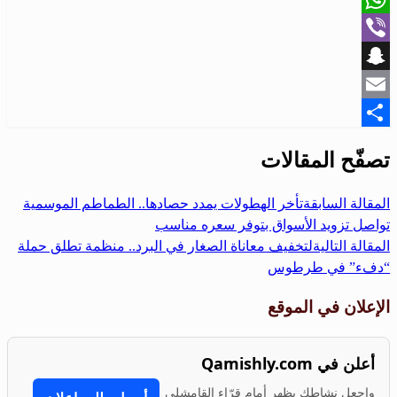
WhatsApp
Viber
Snapchat
Email
Share
تصفّح المقالات
المقالة السابقة
تأخر الهطولات يمدد حصادها.. الطماطم الموسمية
تواصل تزويد الأسواق بتوفر سعره مناسب
المقالة التالية
لتخفيف معاناة الصغار في البرد.. منظمة تطلق حملة
“دفء” في طرطوس
الإعلان في الموقع
أعلن في Qamishly.com
واجعل نشاطك يظهر أمام قرّاء القامشلي