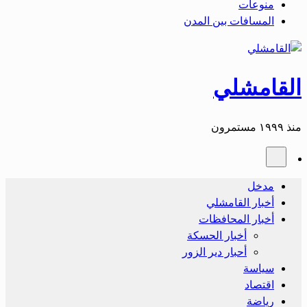
منوعات
المسافات بين المدن
القامشلي
منذ ١٩٩٩ مستمرون
مدخل
أخبار القامشلي
أخبار المحافظات
أخبار الحسكة
أحبار دير الزور
سياسة
اقتصاد
رياضة