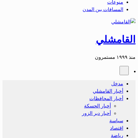
منوعات
المسافات بين المدن
القامشلي
منذ ١٩٩٩ مستمرون
مدخل
أخبار القامشلي
أخبار المحافظات
أخبار الحسكة
أحبار دير الزور
سياسة
اقتصاد
رياضة