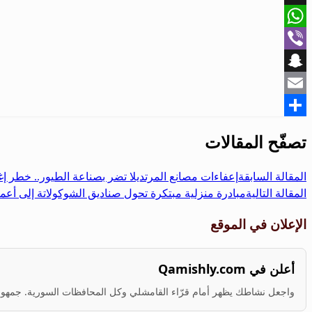
X
WhatsApp
Viber
Snapchat
Email
Share
تصفّح المقالات
المقالة السابقة
إعفاءات مصانع المرتديلا تضر بصناعة الطيور.. خطر إغل
المقالة التالية
مبادرة منزلية مبتكرة تحول صناديق الشوكولاتة إلى أعم
الإعلان في الموقع
أعلن في Qamishly.com
واجعل نشاطك يظهر أمام قرّاء القامشلي وكل المحافظات السورية. جمهور ف