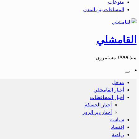
منوعات
المسافات بين المدن
القامشلي
منذ ١٩٩٩ مستمرون
مدخل
أخبار القامشلي
أخبار المحافظات
أخبار الحسكة
أحبار دير الزور
سياسة
اقتصاد
رياضة