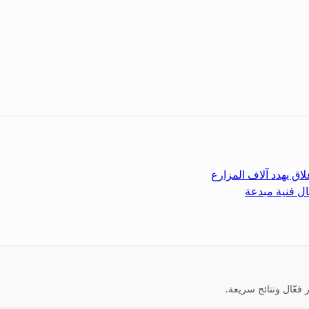
اق يهدد آلاف المزارع
ال فنية مبدعة
عّال ونتائج سريعة.