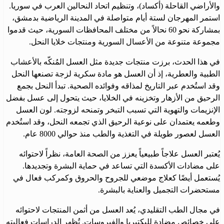
والأراضي القاحلة (أكساد)، وتنظيم اتحاد النحالين العرب في سوريا.
استمر المهرجان لستة أيام متواصلة في المدينة الرياضية بدمشق،
بمشاركة نحو 60 نحالاً من مختلف المحافظات السورية، حيث قدموا
مجموعة متنوعة من الأعسال السورية ومنتجات خلايا النحل.
في هذا الحدث، برزت منتجات جديدة مثل العسل المُنكّه بالأعشاب
الطبية والعطرية، إذ أن العسل هو مادة سكرية لزجة تصنعها النحل
وقد استُخدم عبر التاريخ لمذاقه وفوائده الصحية. تبدأ النحل بجمع
الرحيق من الأزهار وتخزينه في الخلايا، حيث يتحول إلى عسل بفضل
الإنزيمات والتهوية التي تسبب التبخر وتمنحه لزوجته. لون العسل
وطعمه يعتمدان على نوعية الرحيق الذي تجمعه النحل، وقد استُخدم
العسل لعصور طويلة في التغذية والطب منذ حوالي 8000 عام.
يُعتبر العسل علاجاً طبيعياً يعزز من الصحة العامة، نظراً لاحتوائه
على مضادات الأكسدة التي تساعد في حماية البشرة وتجديدها.
يُستعمل أيضًا كعلاج موضعي للجروح والحروق وكمركب فعال في
مستحضرات التجميل والعناية بالبشرة.
في مجال الطب التقليدي، يُعد العسل من أثمن المنتجات لاحتوائه
على خصائص مضادة للبكتيريا والفيروسات. تُظهر الدراسات فعاليته