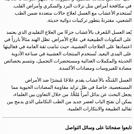
في مكافحة أمراض مثل نزلات البرد والسكري وأمراض القلب.
تُستخدم الأعشاب مع العسل لعلاج حالات متعددة ضمن الطب
الشعبي، مقترنةً بتطور تركيبات دوائية حديثة.
يُعد العسل المُعرف بالأعشاب جزءًا من العلاج التقليدي الذي يعتمد
على المكونات الطبيعية في علاج الأمراض. تظل الهند مثالاً بارزاً في
اعتمادها على العلاجات العشبية، حيث تنامت ثقة العامة في فعاليتها
على المدى البعيد. تُستخدم المنتجات العشبية في صناعة الأدوية
الحديثة والمكملات الغذائية ومستحضرات التجميل، وتتسم بخصائص
مضادة للفيروسات ومضادات الأكسدة.
العسل المُنكّه بالأعشاب يقدم علاجًا مُبشرًا ضد الأمراض
المستعصية، خاصةً في ظل تزايد مقاومة المضادات الحيوية مما
يجعل البحث عن بدائل أمراً مُلحًّا. من خلال التعاون بين العلماء،
يمكن أن نفتح الباب لعصر جديد من الطب التكاملي الذي يدمج بين
تقاليد الطبيعة والابتكارات العلمية.
تابعوا صفحاتنا على وسائل التواصل