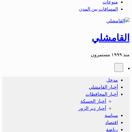
منوعات
المسافات بين المدن
القامشلي
منذ ١٩٩٩ مستمرون
مدخل
أخبار القامشلي
أخبار المحافظات
أخبار الحسكة
أحبار دير الزور
سياسة
اقتصاد
رياضة