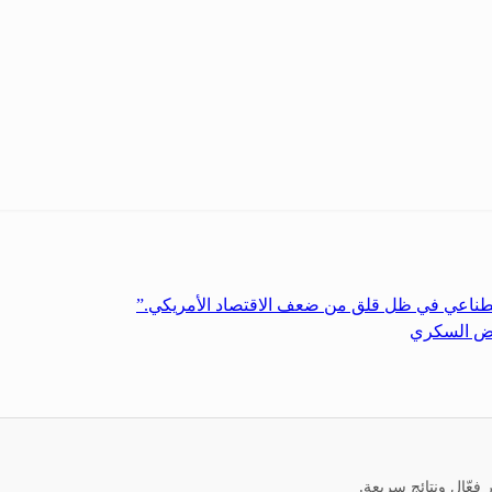
طناعي في ظل قلق من ضعف الاقتصاد الأمريكي.”
مرض السكري
عّال ونتائج سريعة.