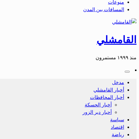
منوعات
المسافات بين المدن
القامشلي
منذ ١٩٩٩ مستمرون
مدخل
أخبار القامشلي
أخبار المحافظات
أخبار الحسكة
أحبار دير الزور
سياسة
اقتصاد
رياضة