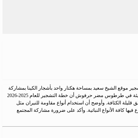
جير موقع الشيخ سعيد بمساحة هكتار واحد بأشجار الكينا بمشاركة
مديرية منطقة صافيتا، وأيضاً تشجير موقع بعشتر في وحدة غابات طرطوس بمساحة نصف هكتار بأشجار الصنوبر والكينا. وذكر مدير فرع الهيئة في طرطوس مضر حرفوش أن خطة التشجير للعام 2025-2026
اطق قليلة الكثافة. وأوضح أن استخدام أنواع مقاومة للنيران مثل
فيها كافة الأنواع النباتية. وأكد على ضرورة مشاركة المجتمع