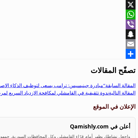
Facebook
X
WhatsApp
Viber
Snapchat
Email
Share
تصفّح المقالات
المقالة السابقة
“مبادرة جينيسيس: ترامب يسعى لتوظيف الذكاء الاص
المقالة التالية
ندوة تثقيفية في القامشلي لمكافحة الازدياد السريع ل
الإعلان في الموقع
أعلن في Qamishly.com
واجعل نشاطك يظهر أمام قرّاء القامشلي وكل المحافظات السورية. جمهور ف