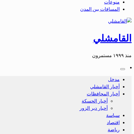
منوعات
المسافات بين المدن
القامشلي
منذ ١٩٩٩ مستمرون
مدخل
أخبار القامشلي
أخبار المحافظات
أخبار الحسكة
أحبار دير الزور
سياسة
اقتصاد
رياضة