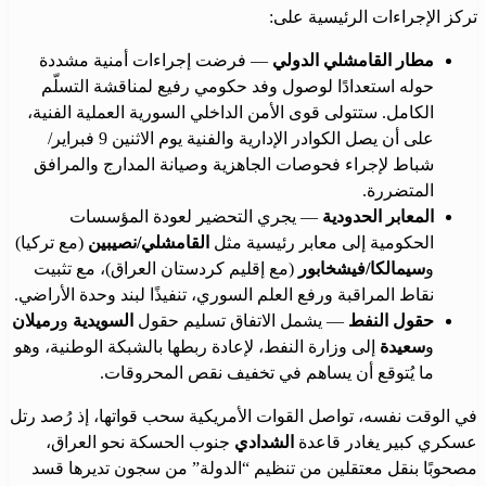
تركز الإجراءات الرئيسية على:
مطار القامشلي الدولي
— فرضت إجراءات أمنية مشددة
حوله استعدادًا لوصول وفد حكومي رفيع لمناقشة التسلّم
الكامل. ستتولى قوى الأمن الداخلي السورية العملية الفنية،
على أن يصل الكوادر الإدارية والفنية يوم الاثنين 9 فبراير/
شباط لإجراء فحوصات الجاهزية وصيانة المدارج والمرافق
المتضررة.
المعابر الحدودية
— يجري التحضير لعودة المؤسسات
الحكومية إلى معابر رئيسية مثل
القامشلي/نصيبين
(مع تركيا)
و
سيمالكا/فيشخابور
(مع إقليم كردستان العراق)، مع تثبيت
نقاط المراقبة ورفع العلم السوري، تنفيذًا لبند وحدة الأراضي.
حقول النفط
— يشمل الاتفاق تسليم حقول
السويدية
و
رميلان
و
سعيدة
إلى وزارة النفط، لإعادة ربطها بالشبكة الوطنية، وهو
ما يُتوقع أن يساهم في تخفيف نقص المحروقات.
في الوقت نفسه، تواصل القوات الأمريكية سحب قواتها، إذ رُصد رتل
عسكري كبير يغادر قاعدة
الشدادي
جنوب الحسكة نحو العراق،
مصحوبًا بنقل معتقلين من تنظيم “الدولة” من سجون تديرها قسد