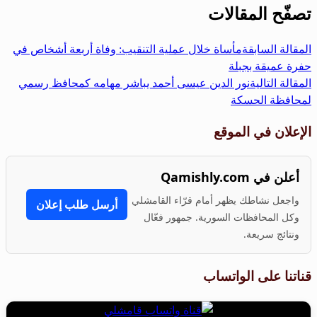
تصفّح المقالات
المقالة السابقة
مأساة خلال عملية التنقيب: وفاة أربعة أشخاص في
حفرة عميقة بجبلة
المقالة التالية
نور الدين عيسى أحمد يباشر مهامه كمحافظ رسمي
لمحافظة الحسكة
الإعلان في الموقع
أعلن في Qamishly.com
واجعل نشاطك يظهر أمام قرّاء القامشلي
أرسل طلب إعلان
وكل المحافظات السورية. جمهور فعّال
ونتائج سريعة.
قناتنا على الواتساب