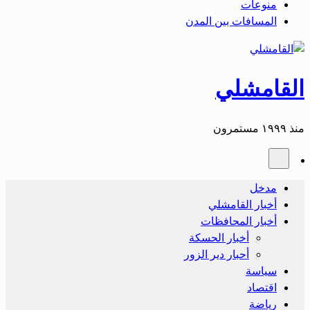
منوعات
المسافات بين المدن
القامشلي
منذ ١٩٩٩ مستمرون
مدخل
أخبار القامشلي
أخبار المحافظات
أخبار الحسكة
أحبار دير الزور
سياسة
اقتصاد
رياضة