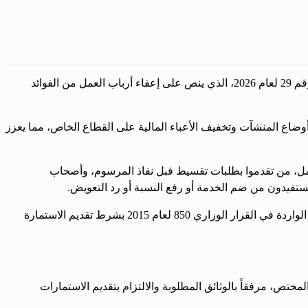
أصدرت وزيرة الشؤون الاجتماعية والعمل هند قبوات القرار رقم 831 لعام 2026، والذي يحتوي على التعليمات التنفيذية للمرسوم التشريعي رقم 29 لعام 2026، الذي ينص على إعفاء أرباب العمل من الفوائد
وضاع المنشآت وتخفيف الأعباء المالية على القطاع الخاص، مما يعزز
لعمل، من تقدموا بطلبات تقسيط قبل نفاذ المرسوم، وأصحاب
ستفيدون من ضم الخدمة أو رفع النسبة أو رد التعويض.
يشمل الإعفاء الفوائد والغرامات والمبالغ الإضافية المذكورة في قانون التأمينات الاجتماعية رقم 92 لعام 1959 وتعديلاته، ويتعلق بالاشتراكات الواردة في القرار الوزاري 850 لعام 2015 بشرط تقديم الاستمارة
ختص، مرفقاً بالوثائق المطلوبة والالتزام بتقديم الاستمارات