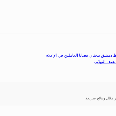
ظ دمشق يبحثان قضايا العاملين في الإعلام
نصف النهائي
عّال ونتائج سريعة.