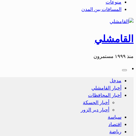
منوعات
المسافات بين المدن
القامشلي
منذ ١٩٩٩ مستمرون
مدخل
أخبار القامشلي
أخبار المحافظات
أخبار الحسكة
أحبار دير الزور
سياسة
اقتصاد
رياضة