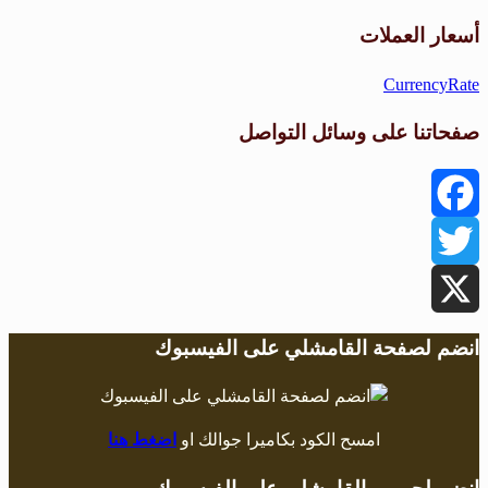
طقس القامشلي
أسعار العملات
CurrencyRate
صفحاتنا على وسائل التواصل
Facebook
Twitter
X
انضم لصفحة القامشلي على الفيسبوك
امسح الكود بكاميرا جوالك او
اضغط هنا