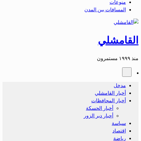
منوعات
المسافات بين المدن
القامشلي
منذ ١٩٩٩ مستمرون
مدخل
أخبار القامشلي
أخبار المحافظات
أخبار الحسكة
أحبار دير الزور
سياسة
اقتصاد
رياضة