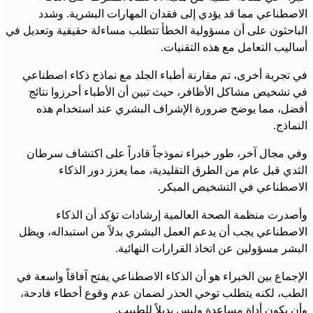
الاصطناعي مما قد يؤدي إلى فقدان المهارات البشرية. وشدد
الباحثون على أن مسؤولية الخطأ تتطلب مساءلة حقيقية وتعديل في
أساليب التعامل مع هذه التقنيات.
في تجربة أخرى، تم مقارنة أطباء الجلد مع نماذج ذكاء اصطناعي
في تشخيص مشاكل الأظافر، حيث تبين أن الأطباء أحرزوا نتائج
أفضل، مما يوضح ضرورة الإشراف البشري عند استخدام هذه
النماذج.
وفي مجال آخر، طور خبراء نموذجاً قادراً على اكتشاف سرطان
الثدي قبل عام من الطرق التقليدية، مما يعزز دور الذكاء
الاصطناعي في التشخيص المبكر.
وأصدرت منظمة الصحة العالمية إرشادات تؤكد أن الذكاء
الاصطناعي يجب أن يدعم العمل البشري بدلاً من استبداله، ويظل
البشر مسؤولين عن اتخاذ القرارات النهائية.
الإجماع بين الخبراء هو أن الذكاء الاصطناعي يفتح آفاقاً واسعة في
الطب، لكنه يتطلب توخي الحذر لضمان عدم وقوع أخطاء فادحة،
وأن يكون أداة مساعدة وليس بديلاً للطبيب.