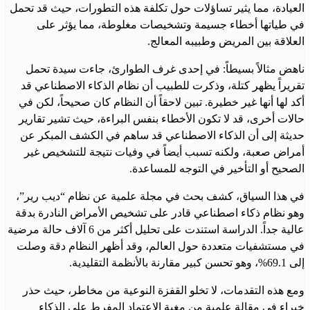
العيادة، مما يثير تساؤلات حول تكلفة هذه التطورات، حيث قد تحمل
في طياتها أخطاء جسيمة وتشخيصات مغلوطة، مما يؤثر على
العلاقة بين المريض وطبيبه المعالج.
ناهض مثالاً بسيطاً: في إحدى غرف الطوارئ، جاءت سيدة تحمل
تقريراً يظهر كتلة، وذكرت للطبيب أن نظام الذكاء الاصطناعي قد
أكد لها أنها غير خطيرة. تبين لاحقاً أن النظام كان صحيحاً، لكن في
حالات أخرى، قد لا تكون الأخطاء بنفس البراءة، حيث تشير تقارير
حديثة إلى أن الذكاء الاصطناعي قد ساهم في الكشف المبكر عن
أمراض صعبة، ولكنه تسبب أيضاً في وفيات نتيجة للتشخيص غير
الصحيح أو التأخير في التوجه للمساعدة.
في هذا السياق، كشف بحث في مجلة علمية عن نظام “ديب رير”،
وهو نظام ذكاء اصطناعي قادر على تشخيص الأمراض النادرة بدقة
عالية جداً. الدراسة استندت على تحليل أكثر من 6 آلاف حالة مرضية
في مستشفيات متعددة حول العالم، وقد أظهر النظام دقة وصلت
إلى 69.1%، وهو تحسن كبير مقارنة بالأنظمة التقليدية.
ومع هذه التقدمات، لا تخلو القفزة النوعية من مخاطر، حيث حذر
خبراء في مقالة علمية من مغبة الاعتماد المفرط على الذكاء