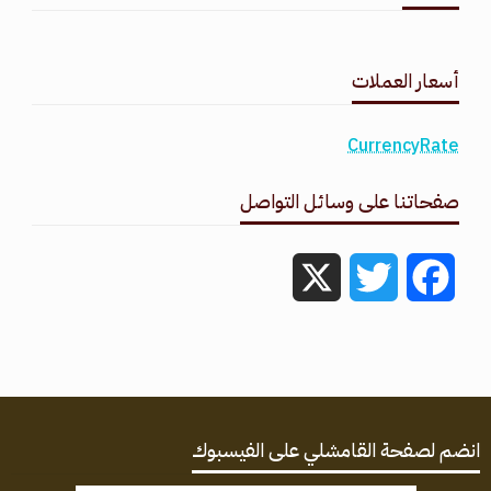
طقس القامشلي
أسعار العملات
CurrencyRate
صفحاتنا على وسائل التواصل
X
Twitter
Facebook
انضم لصفحة القامشلي على الفيسبوك