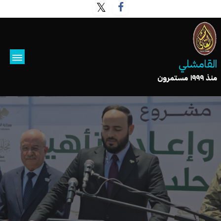
القامشلي
منذ ١٩٩٩ مستمرون