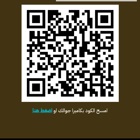
امسح الكود بكاميرا جوالك او
اضغط هنا