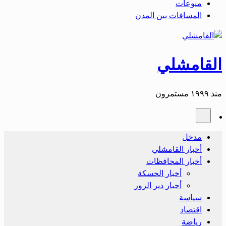
منوعات
المسافات بين المدن
القامشلي
منذ ١٩٩٩ مستمرون
مدخل
أخبار القامشلي
أخبار المحافظات
أخبار الحسكة
أحبار دير الزور
سياسة
اقتصاد
رياضة