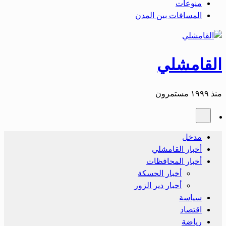
منوعات
المسافات بين المدن
القامشلي
منذ ١٩٩٩ مستمرون
مدخل
أخبار القامشلي
أخبار المحافظات
أخبار الحسكة
أحبار دير الزور
سياسة
اقتصاد
رياضة