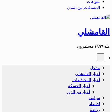
منوعات
المسافات بين المدن
القامشلي
منذ ١٩٩٩ مستمرون
مدخل
أخبار القامشلي
أخبار المحافظات
أخبار الحسكة
أحبار دير الزور
سياسة
اقتصاد
رياضة