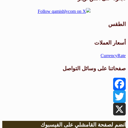
الطقس
طقس القامشلي
أسعار العملات
CurrencyRate
صفحاتنا على وسائل التواصل
Facebook
Twitter
X
انضم لصفحة القامشلي على الفيسبوك