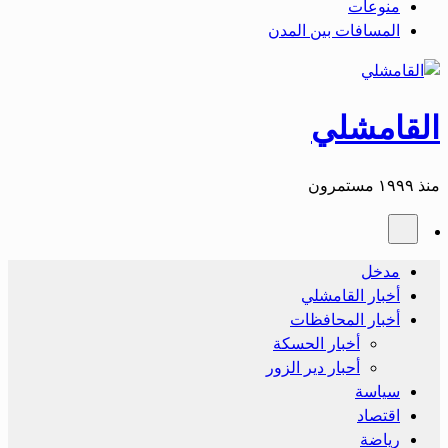
منوعات
المسافات بين المدن
القامشلي
منذ ١٩٩٩ مستمرون
مدخل
أخبار القامشلي
أخبار المحافظات
أخبار الحسكة
أحبار دير الزور
سياسة
اقتصاد
رياضة