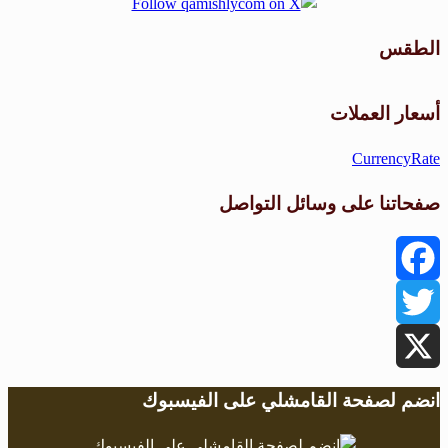
الطقس
طقس القامشلي
أسعار العملات
CurrencyRate
صفحاتنا على وسائل التواصل
Facebook
Twitter
X
انضم لصفحة القامشلي على الفيسبوك