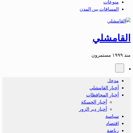
منوعات
المسافات بين المدن
القامشلي
منذ ١٩٩٩ مستمرون
مدخل
أخبار القامشلي
أخبار المحافظات
أخبار الحسكة
أحبار دير الزور
سياسة
اقتصاد
رياضة