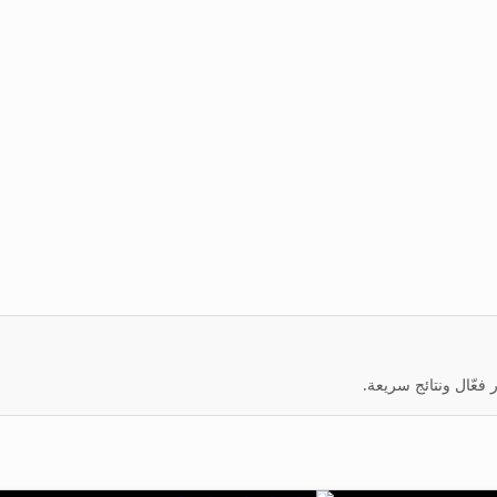
عّال ونتائج سريعة.