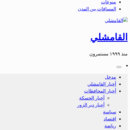
منوعات
المسافات بين المدن
القامشلي
منذ ١٩٩٩ مستمرون
مدخل
أخبار القامشلي
أخبار المحافظات
أخبار الحسكة
أحبار دير الزور
سياسة
اقتصاد
رياضة