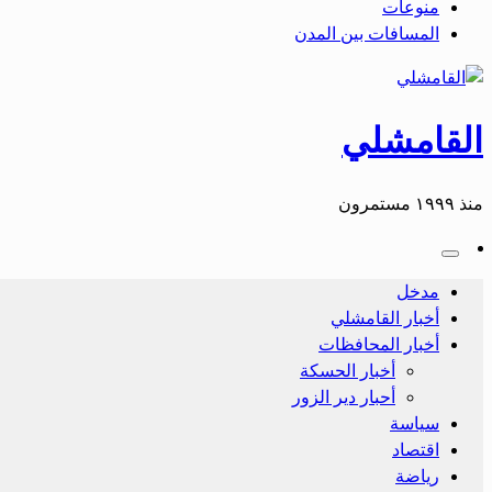
منوعات
المسافات بين المدن
القامشلي
منذ ١٩٩٩ مستمرون
مدخل
أخبار القامشلي
أخبار المحافظات
أخبار الحسكة
أحبار دير الزور
سياسة
اقتصاد
رياضة