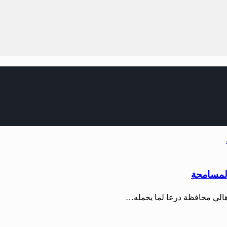
المسامحة
هالي محافظة درعا لما يحمله…