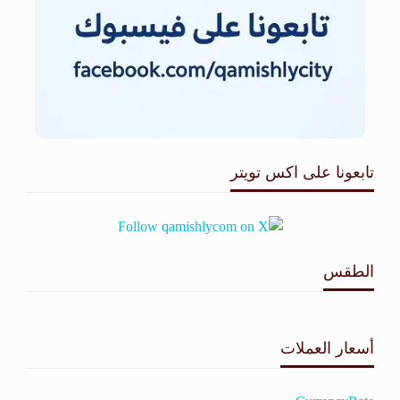
تابعونا على اكس تويتر
الطقس
طقس القامشلي
أسعار العملات