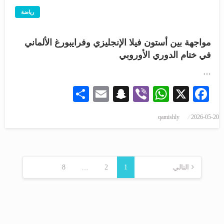
رياضة
مواجهة بين أستون فيلا الإنجليزي وفرايبورغ الألماني
في ختام الدوري الأوروبي
…
Share
Snapchat
Email
WhatsApp
Viber
Facebook
X
qamishly
2026-05-20
التالي
1
2
…
8