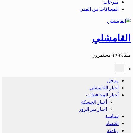
منوعات
المسافات بين المدن
القامشلي
منذ ١٩٩٩ مستمرون
مدخل
أخبار القامشلي
أخبار المحافظات
أخبار الحسكة
أحبار دير الزور
سياسة
اقتصاد
رياضة