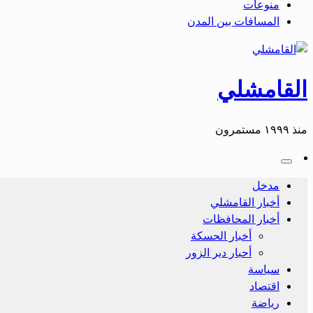
منوعات
المسافات بين المدن
القامشلي
منذ ١٩٩٩ مستمرون
مدخل
أخبار القامشلي
أخبار المحافظات
أخبار الحسكة
أحبار دير الزور
سياسة
اقتصاد
رياضة