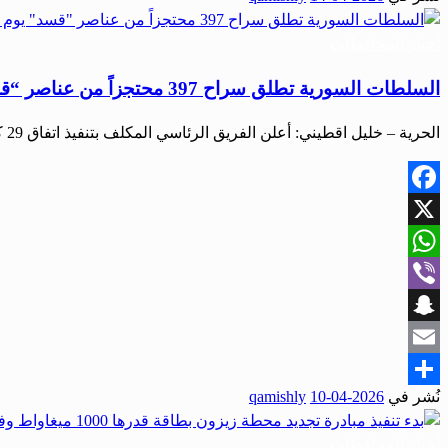
أخبار المحافظات
السلطات السورية تطلق سراح 397 محتجزاً من عناصر “قسد” يوم السبت القادم
الحرية – خليل اقطيني: أعلن الفريق الرئاسي المكلف بتنفيذ اتفاق 29 كانون الثاني مع “قسد”، عن…
Facebook
X
WhatsApp
Viber
Snapchat
Email
نُشر في
2026-04-10
qamishly
Share
أخبار المحافظات