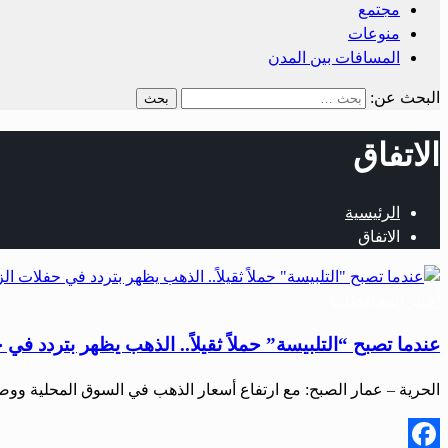
مجتمع
منوعات
المسافات بين المدن
البحث عن:
الاتفاق
الرئيسية
الاتفاق
أخبار المحافظات
عندما تصبح “التلبيسة” حملاً ثقيلاً.. الذهب يظهر بتردد في 
الحرية – عمار الصبح: مع ارتفاع أسعار الذهب في السوق المحلية وو